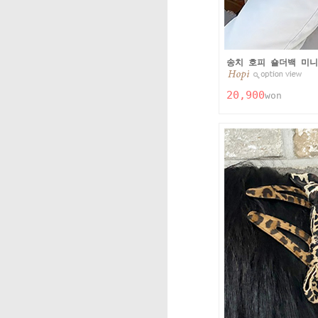
송치 호피 숄더백 미
20,900
won