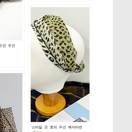
수건 두건
스타일 굿 호피 두건 헤어터번