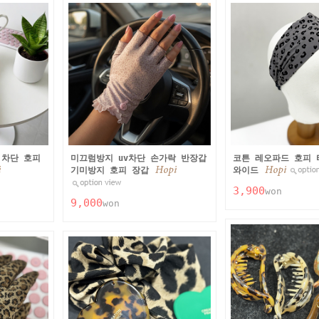
 차단 호피
미끄럼방지 uv차단 손가락 반장갑
코튼 레오파드 호피 
기미방지 호피 장갑
와이드
3,900
won
9,000
won