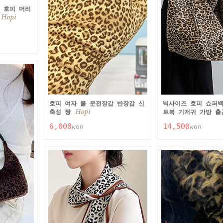
 호피 머리
호피 여자 쿨 운전장갑 반장갑 신
빅사이즈 호피 쇼퍼백
축성 짱
트북 기저귀 가방 
6,000
14,500
won
won