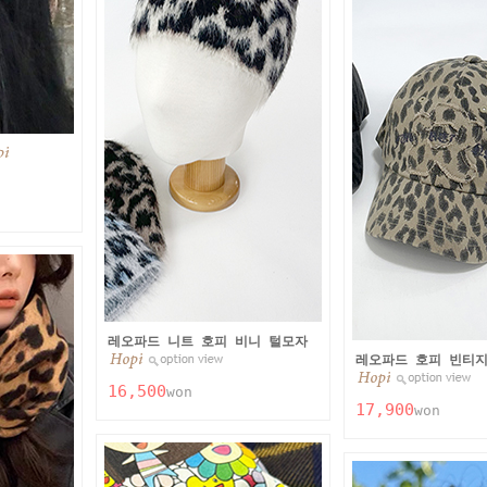
레오파드 니트 호피 비니 털모자
레오파드 호피 빈티지
16,500
won
17,900
won