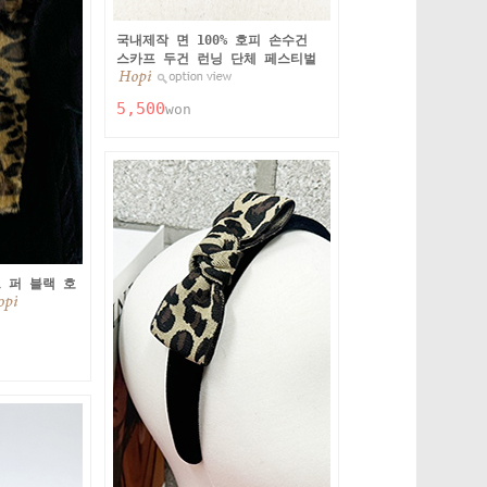
국내제작 면 100% 호피 손수건
스카프 두건 런닝 단체 페스티벌
5,500
won
 퍼 블랙 호