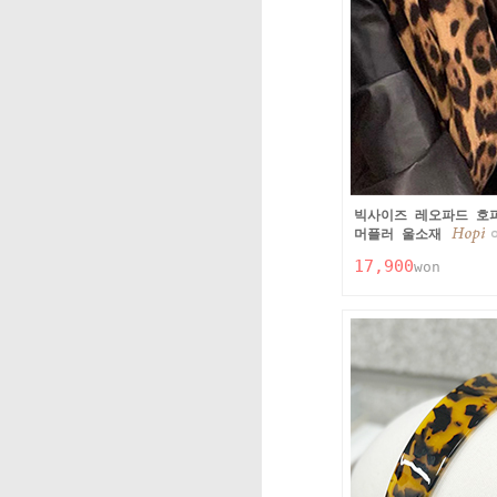
빅사이즈 레오파드 호
머플러 울소재
17,900
won