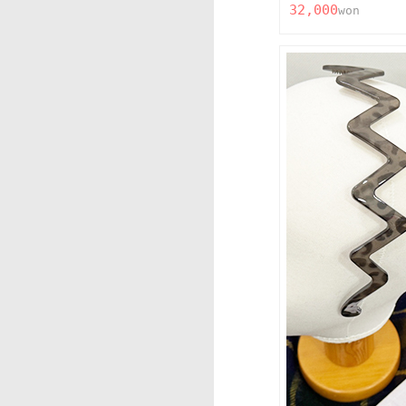
32,000
won