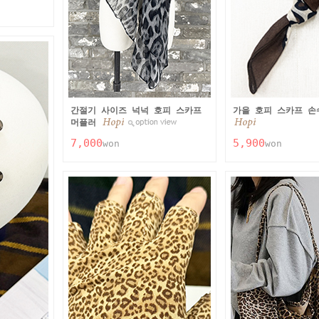
간절기 사이즈 넉넉 호피 스카프
가을 호피 스카프 손
머플러
7,000
5,900
won
won