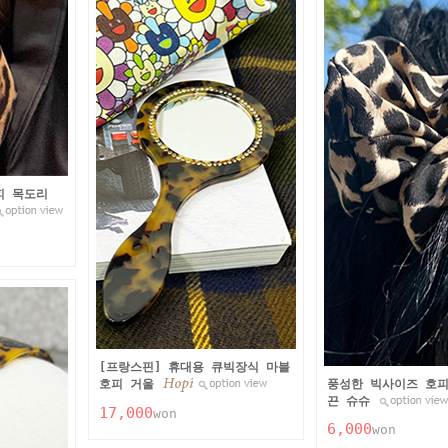
피 목도리
[프랑스핀] 휴대용 큐빅장식 마블
호피 거울
풍성한 빅사이즈 호피
끈 슈슈
17,000
won
6,000
won