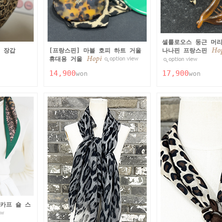
셀룰로오스 둥근 머리
 장갑
[프랑스핀] 마블 호피 하트 거울
나나핀 프랑스핀
휴대용 거울
14,900
17,900
won
won
카프 숄 스