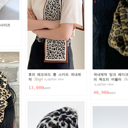
니사이즈
호피 레오파드 롱 스카프 국내제
국내제작 밍크 페이크
작
피 목도리 머플러
13,000
won
40,900
won