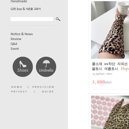
쿨소재 uv차단 자외선
팔토시 여름토시
3,800
won