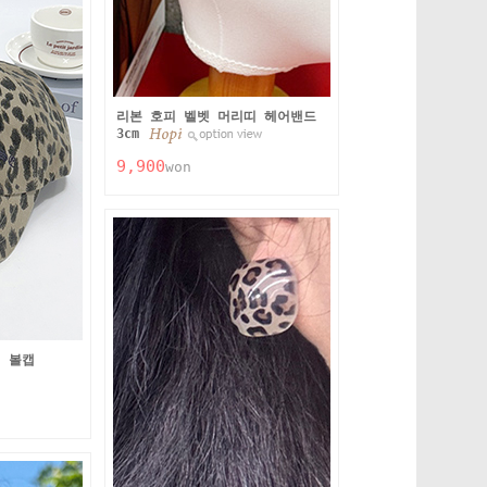
리본 호피 벨벳 머리띠 헤어밴드
3cm
9,900
won
 볼캡