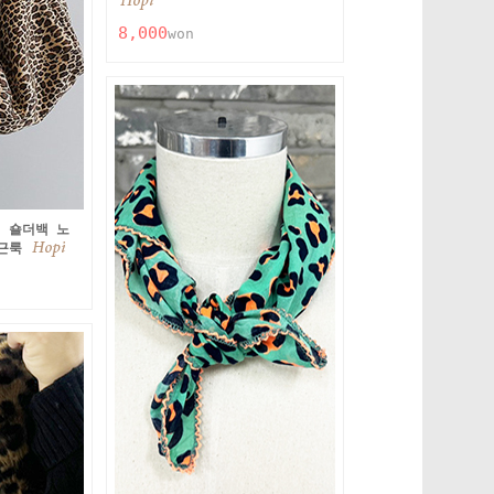
8,000
won
 숄더백 노
출근룩