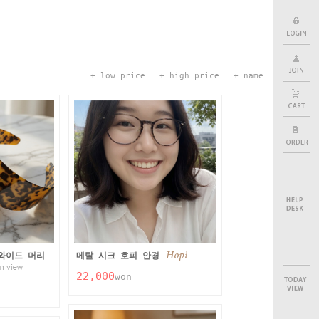
+ low price
+ high price
+ name
와이드 머리
메탈 시크 호피 안경
22,000
won