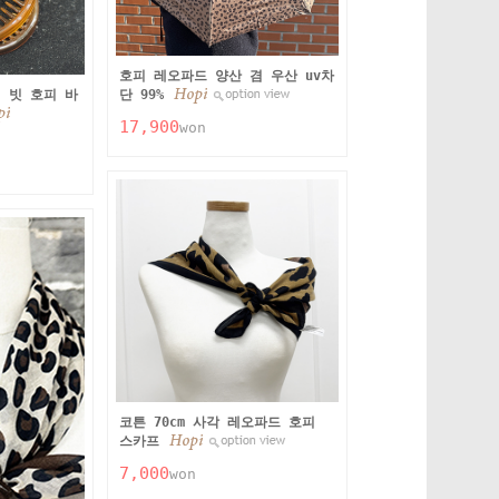
호피 레오파드 양산 겸 우산 uv차
 빗 호피 바
단 99%
17,900
won
코튼 70cm 사각 레오파드 호피
스카프
7,000
won