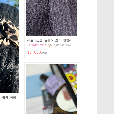
아즈나브르 스퀘어 호피 귀걸이
17,000
won
 곱창 머리