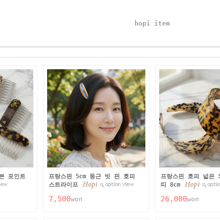
hopi item
리본 포인트
프랑스핀 5cm 둥근 빗 핀 호피
프랑스핀 호피 넓은 
스트라이프
띠 8cm
7,500
26,000
won
won