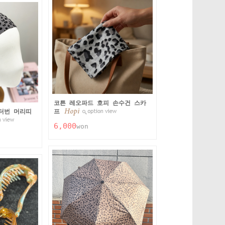
코튼 레오파드 호피 손수건 스카
터번 머리띠
프
6,000
won