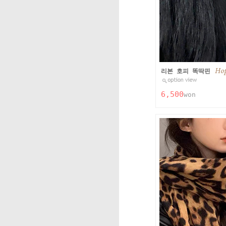
리본 호피 똑딱핀
6,500
won