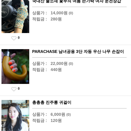
국내산 쿨소재 꽃무늬 여름 손가락 여자 운전장갑
상품가 :
14,000원
(0)
적립금 :
280원
0
PARACHASE 남녀공용 3단 자동 우산 나무 손잡이
상품가 :
22,000원
(0)
적립금 :
440원
0
총총총 진주롱 귀걸이
상품가 :
6,000원
(0)
적립금 :
120원