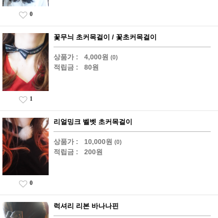
0
꽃무늬 초커목걸이 / 꽃초커목걸이
상품가 :
4,000원
(0)
적립금 :
80원
1
리얼밍크 벨벳 초커목걸이
상품가 :
10,000원
(0)
적립금 :
200원
0
럭셔리 리본 바나나핀