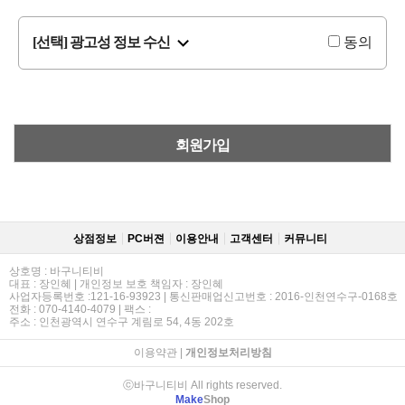
[선택] 광고성 정보 수신
동의
회원가입
상점정보
PC버젼
이용안내
고객센터
커뮤니티
상호명 : 바구니티비
대표 : 장인혜 | 개인정보 보호 책임자 : 장인혜
사업자등록번호 :121-16-93923 | 통신판매업신고번호 : 2016-인천연수구-0168호
전화 : 070-4140-4079 | 팩스 :
주소 : 인천광역시 연수구 계림로 54, 4동 202호
이용약관
|
개인정보처리방침
ⓒ바구니티비 All rights reserved.
Make
Shop