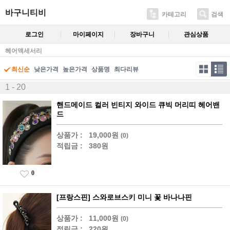
바구니티비
카테고리
검색
로그인
마이페이지
장바구니
관심상품
헤어액세서리
최신순
낮은가격
높은가격
상품명
최다리뷰
1 - 20
핸드메이드 컬러 빈티지 와이드 큐빅 머리띠 헤어밴
드
상품가 :
19,000원
(0)
적립금 :
380원
0
[프랑스핀] 스와로브스키 미니 꽃 바나나핀
상품가 :
11,000원
(0)
적립금 :
220원