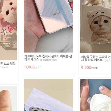
하프미러 노트 겔럭시 울트라 아이폰 젤
세상을 구하는 고양이 아
하드 케이스
시 젤 하드 케이스
폰 노트 겔럭
9,800
won
9,900
won