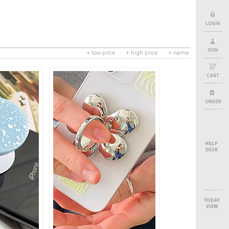
+ low price
+ high price
+ name