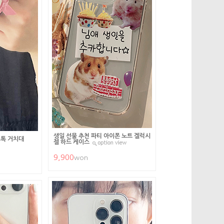
생일 선물 추천 파티 아이폰 노트 겔럭시
트톡 거치대
젤 하드 케이스
9,900
won