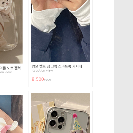
양모 팰트 집 그립 스마트톡 거치대
이폰 노트 겔럭
8,500
won