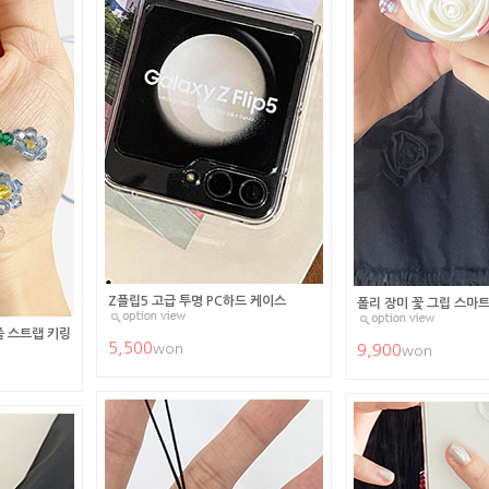
Z플립5 고급 투명 PC하드 케이스
폴리 장미 꽃 그립 스마
줄 스트랩 키링
5,500
won
9,900
won