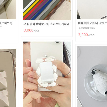
립 스마트톡
마블 써클 거치대 그립 
겨울 간식 붕어빵 그립 스마트톡 거치대
3,000
won
3,300
won