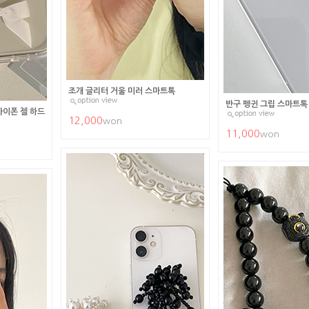
조개 글리터 거울 미러 스마트톡
반구 펭귄 그립 스마트톡
아이폰 젤 하드
12,000
won
11,000
won