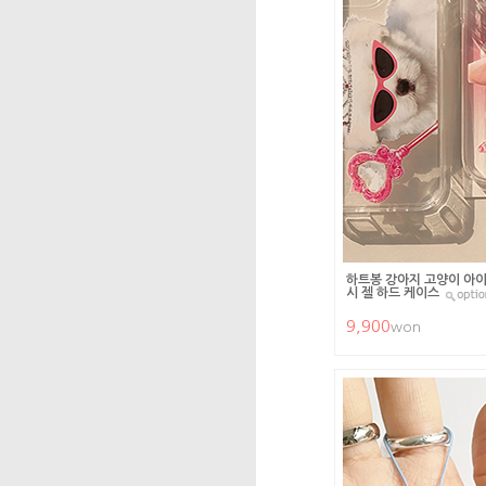
하트봉 강아지 고양이 아이
시 젤 하드 케이스
9,900
won