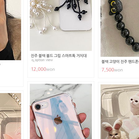
진주 블랙 볼드 그립 스마트톡 거치대
블랙 고양이 진주 핸드폰
양
12,000
won
7,500
won