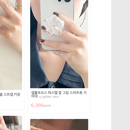
셀룰로오스 파스텔 꽃 그립 스마트톡 거
줄 스트랩 키링
치대
6,300
won