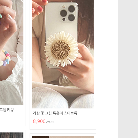
트랩 키링
라탄 꽃 그립 톡홀더 스마트톡
8,900
won