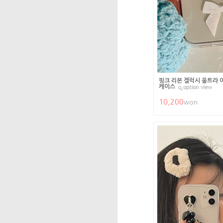
핑크 리본 겔럭시 울트라 
케이스
10,200
won