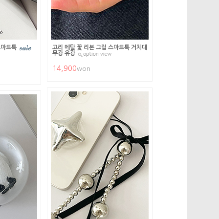
스마트톡
고리 메탈 꽃 리본 그립 스마트톡 거치대
무광 유광
14,900
won