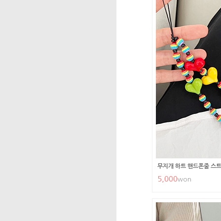
무지개 하트 핸드폰줄 스트
5,000
won