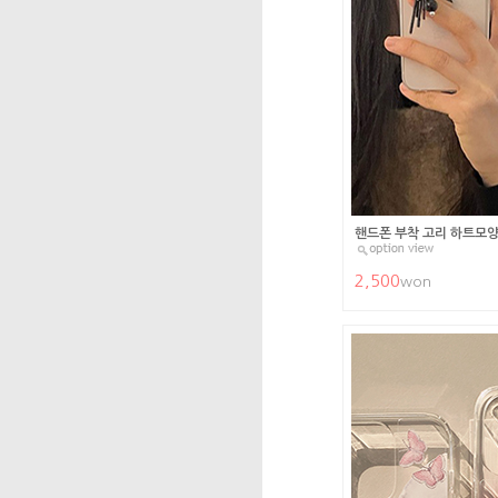
핸드폰 부착 고리 하트모
2,500
won