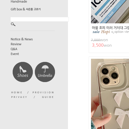
마블 호피 미러 거치대 그
won
7,000
3,500
won