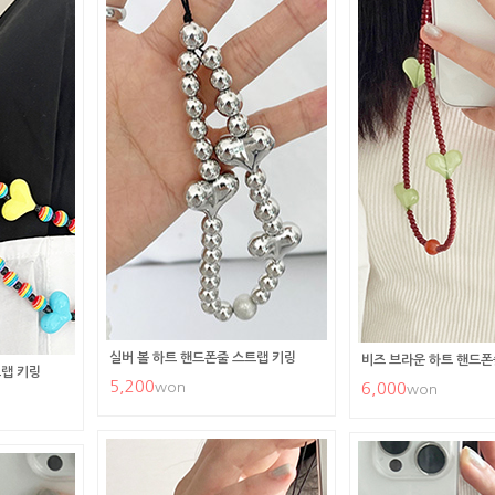
실버 볼 하트 핸드폰줄 스트랩 키링
비즈 브라운 하트 핸드폰
랩 키링
5,200
won
6,000
won