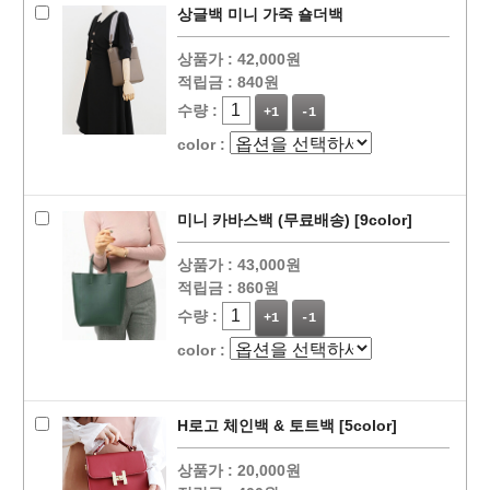
상글백 미니 가죽 숄더백
상품가 :
42,000원
적립금 :
840원
수량 :
+1
-1
color :
미니 카바스백 (무료배송) [9color]
상품가 :
43,000원
적립금 :
860원
수량 :
+1
-1
color :
H로고 체인백 & 토트백 [5color]
상품가 :
20,000원