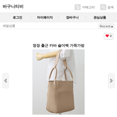
바구니티비
카테고리
검색
로그인
마이페이지
장바구니
관심상품
세일상품
Recent
0
정장 출근 카바 숄더백 가죽가방