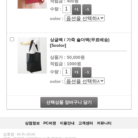
적립금 :
400원
수량 :
+1
-1
color :
상글백 / 가죽 숄더백(무료배송)
[5color]
상품가 :
50,000원
적립금 :
1000원
수량 :
+1
-1
color :
선택상품 장바구니 담기
상점정보
PC버젼
이용안내
고객센터
커뮤니티
상호명 : 바구니티비