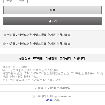
수정
삭제
목록
글쓰기
이전글 :
[이벤트당첨자발표] 5월 후기퀸 당첨자발표
다음글 :
[이벤트당첨자발표] 3월 후기퀸 당첨자발표
상점정보
PC버젼
이용안내
고객센터
커뮤니티
상호명 : 바구니티비
대표 : 장인혜 | 개인정보 보호 책임자 : 장인혜
사업자등록번호 :121-16-93923 | 통신판매업신고번호 : 2016-인천연수구-0168호
전화 : 070-4140-4079 | 팩스 :
주소 : 인천광역시 연수구 계림로 54, 4동 202호
이용약관
|
개인정보처리방침
ⓒ바구니티비 All rights reserved.
Make
Shop