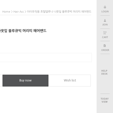
>
> 아이유착용 호텔델루나 나뭇잎 블루큐빅 머리띠 헤어밴드
Home
Hair Acc
나뭇잎 블루큐빅 머리띠 헤어밴드
Buy now
Wish list