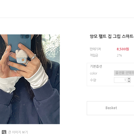
양모 팰트 집 그립 스마
판매가격
8,500
원
적립금
2%
기본옵션
color
수량
Basket
큰 이미지 보기